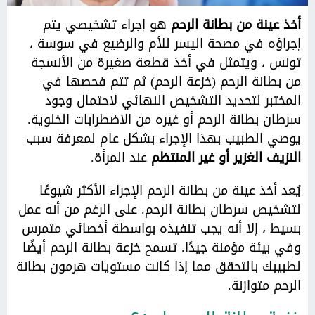
ميثاق الاخلاقيات
الغرف
أخذ عينة من بطانة الرحم
هو إجراء تشخيصي يتم
رسالة التزام
التغذية
إجراؤه في مصحة اليسر للأم والرضيع في سوسة ،
تكاليف الإقامة
معلومات عملية
تونس ، ويتمثل في أخذ قطعة صغيرة من الأنسجة
إقامتك
الاتصال، الوصول والأوقات
من بطانة الرحم (خزعة الرحم) ثم تتم فحصها في
المرافقة والزوار
المختبر لتحديد التشخيص النهائي لاحتمال وجود
سرطان بطانة الرحم أو غيره من الاضطرابات الخلوية.
يوصي الطبيب بهذا الإجراء بشكل عام لمعرفة سبب
النزيف الغزير أو غير المنتظم
عند المرأة.
يُعد أخذ عينة من بطانة الرحم الإجراء الأكثر شيوعًا
لتشخيص سرطان بطانة الرحم. على الرغم من أنه عمل
بسيط ، إلا أنه يجب تنفيذه بواسطة أخصائي متمرس
وفي بيئة مؤمنة جيدًا. تسمح خزعة بطانة الرحم أيضًا
لطبيبك بالتحقق مما إذا كانت مستويات هرمون بطانة
الرحم متوازنة.