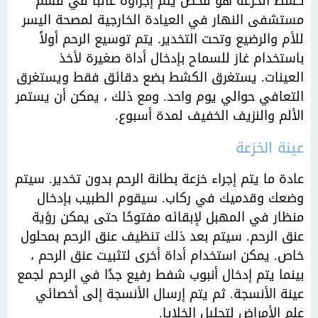
كشط الخزعة هو فحص يتم إجراؤه غالبًا في قسم
مستشفى النهار في العيادة الخارجية لمصحة اليسر
للأم والرضيع وتحت التخدير. يتم توسيع الرحم أولاً
باستخدام غاز للسماح بإدخال أداة صغيرة لأخذ
العينات. يستغرق الكشط بضع دقائق فقط ويستغرق
التعافي حوالي يوم واحد. ومع ذلك ، يمكن أن يستمر
الألم والنزيف الخفيف لمدة أسبوع.
عينة الخزعة
عادة ما يتم إجراء خزعة بطانة الرحم بدون تخدير. سيتم
وضعك وقدميك في ركاب. سيقوم الطبيب بإدخال
منظار في المهبل لإبقائه مفتوحًا حتى يمكن رؤية
عنق الرحم. سيتم بعد ذلك تنظيف عنق الرحم بمحلول
خاص. يمكن استخدام أداة أخرى لتثبيت عنق الرحم ،
بينما يتم إدخال أنبوب شفط رفيع جدًا في الرحم لجمع
عينة الأنسجة. ثم يتم إرسال الأنسجة إلى أخصائي
علم الأمراض لتحليل الخلايا.