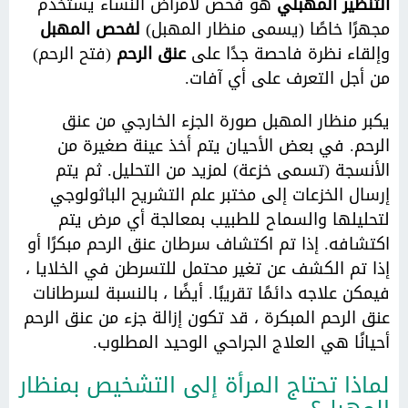
التنظير المهبلي
هو فحص لأمراض النساء يستخدم
ميثاق الاخلاقيات
الغرف
مجهرًا خاصًا (يسمى منظار المهبل)
لفحص المهبل
رسالة التزام
التغذية
وإلقاء نظرة فاحصة جدًا على
عنق الرحم
(فتح الرحم)
تكاليف الإقامة
معلومات عملية
من أجل التعرف على أي آفات.
إقامتك
الاتصال، الوصول والأوقات
المرافقة والزوار
يكبر منظار المهبل صورة الجزء الخارجي من عنق
الرحم. في بعض الأحيان يتم أخذ عينة صغيرة من
الأنسجة (تسمى خزعة) لمزيد من التحليل. ثم يتم
إرسال الخزعات إلى مختبر علم التشريح الباثولوجي
لتحليلها والسماح للطبيب بمعالجة أي مرض يتم
اكتشافه. إذا تم اكتشاف سرطان عنق الرحم مبكرًا أو
إذا تم الكشف عن تغير محتمل للتسرطن في الخلايا ،
فيمكن علاجه دائمًا تقريبًا. أيضًا ، بالنسبة لسرطانات
عنق الرحم المبكرة ، قد تكون إزالة جزء من عنق الرحم
أحيانًا هي العلاج الجراحي الوحيد المطلوب.
لماذا تحتاج المرأة إلى التشخيص بمنظار