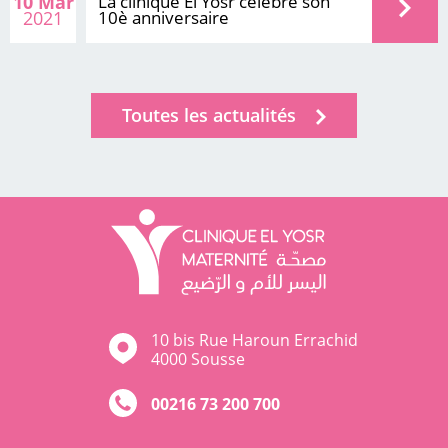
10 Mar
La clinique El Yosr célèbre son
2021
10è anniversaire
Toutes les actualités
10 bis Rue Haroun Errachid
4000 Sousse
00216 73 200 700